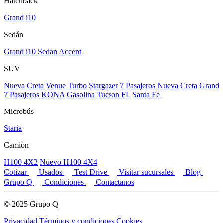
Hatchback
Grand i10
Sedán
Grand i10 Sedan
Accent
SUV
Nueva Creta
Venue Turbo
Stargazer 7 Pasajeros
Nueva Creta Grand
7 Pasajeros
KONA Gasolina
Tucson FL
Santa Fe
Microbús
Staria
Camión
H100 4X2
Nuevo H100 4X4
Cotizar
Usados
Test Drive
Visitar sucursales
Blog
Grupo Q
Condiciones
Contactanos
© 2025 Grupo Q
Privacidad
Términos y condiciones
Cookies