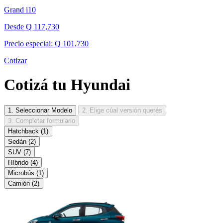
Grand i10
Desde Q 117,730
Precio especial: Q 101,730
Cotizar
Cotizá tu Hyundai
1. Seleccionar Modelo
2. Elige cúal versión querés
3. Completar formulario
Hatchback
(1)
Sedán
(2)
SUV
(7)
Híbrido
(4)
Microbús
(1)
Camión
(2)