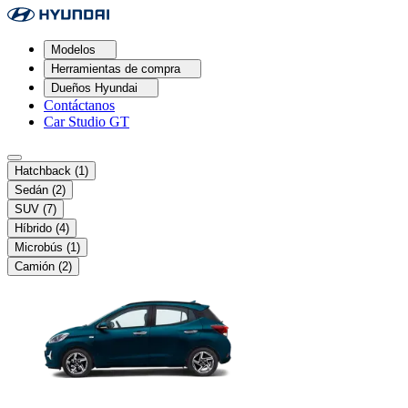
Modelos
Herramientas de compra
Dueños Hyundai
Contáctanos
Car Studio GT
Hatchback
(1)
Sedán
(2)
SUV
(7)
Híbrido
(4)
Microbús
(1)
Camión
(2)