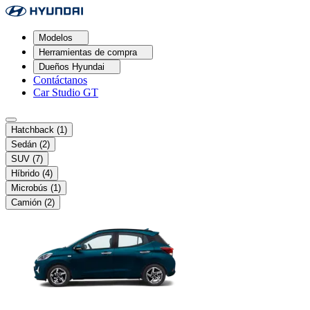
Modelos
Herramientas de compra
Dueños Hyundai
Contáctanos
Car Studio GT
Hatchback
(1)
Sedán
(2)
SUV
(7)
Híbrido
(4)
Microbús
(1)
Camión
(2)